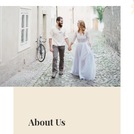
About Us