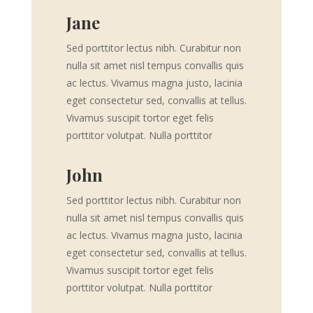
Jane
Sed porttitor lectus nibh. Curabitur non
nulla sit amet nisl tempus convallis quis
ac lectus. Vivamus magna justo, lacinia
eget consectetur sed, convallis at tellus.
Vivamus suscipit tortor eget felis
porttitor volutpat. Nulla porttitor
John
Sed porttitor lectus nibh. Curabitur non
nulla sit amet nisl tempus convallis quis
ac lectus. Vivamus magna justo, lacinia
eget consectetur sed, convallis at tellus.
Vivamus suscipit tortor eget felis
porttitor volutpat. Nulla porttitor